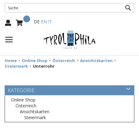
SUC
Mein Warenkorb
Select
DE
EN
IT
Language:
Home
Online Shop
Österreich
Ansichtskarten
Steiermark
Unterrohr
KATEGORIE
Online Shop
Österreich
Ansichtskarten
Steiermark
Zum
Ende
der