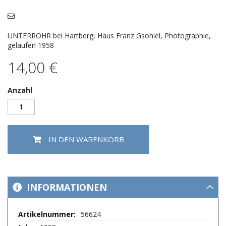
Bildergalerie
springen
UNTERROHR bei Hartberg, Haus Franz Gsohiel, Photographie,
gelaufen 1958
14,00 €
Anzahl
IN DEN WARENKORB
INFORMATIONEN
Mehr
56624
Informationen