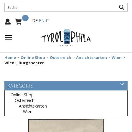
SUC
Mein Warenkorb
Select
DE
EN
IT
Language:
Home
Online Shop
Österreich
Ansichtskarten
Wien
Wien I, Burgtheater
KATEGORIE
Online Shop
Österreich
Ansichtskarten
Wien
Zum
Ende
der