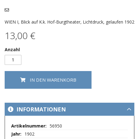
Bildergalerie
springen
WIEN I, Blick auf K.k. Hof-Burgtheater, Lichtdruck, gelaufen 1902
13,00 €
Anzahl
IN DEN WARENKORB
INFORMATIONEN
Mehr
56950
Informationen
1902