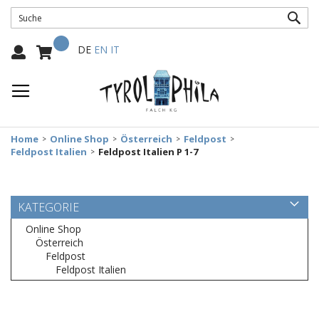
SUC
Mein Warenkorb
Select
DE
EN
IT
Language:
Home
Online Shop
Österreich
Feldpost
Feldpost Italien
Feldpost Italien P 1-7
KATEGORIE
Online Shop
Österreich
Feldpost
Feldpost Italien
Zum
Ende
der