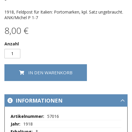
springen
*
1918, Feldpost für Italien: Portomarken, kpl. Satz ungebraucht.
ANK/Michel P 1-7
8,00 €
Anzahl
IN DEN WARENKORB
INFORMATIONEN
Mehr
57016
Informationen
1918
*