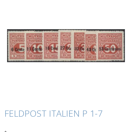
Bildergalerie
springen
Zum
FELDPOST ITALIEN P 1-7
Anfang
der
Bildergalerie