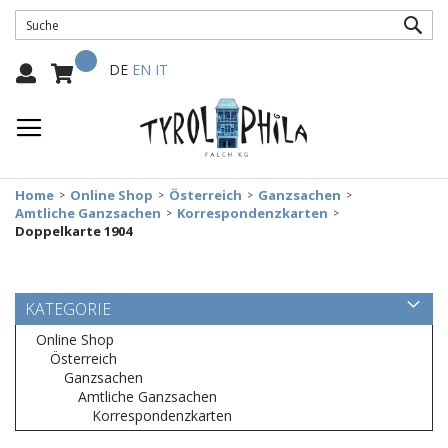
SUC
Mein Warenkorb
Select
DE
EN
IT
Language:
Home
Online Shop
Österreich
Ganzsachen
Amtliche Ganzsachen
Korrespondenzkarten
Doppelkarte 1904
KATEGORIE
Online Shop
Österreich
Ganzsachen
Amtliche Ganzsachen
Korrespondenzkarten
Zum