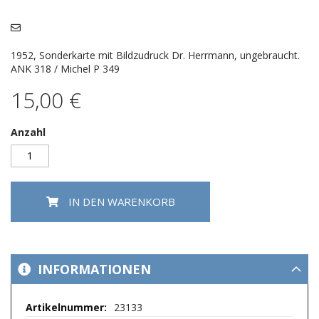
Bildergalerie
springen
1952, Sonderkarte mit Bildzudruck Dr. Herrmann, ungebraucht.
ANK 318 / Michel P 349
15,00 €
Anzahl
IN DEN WARENKORB
INFORMATIONEN
Mehr
23133
Informationen