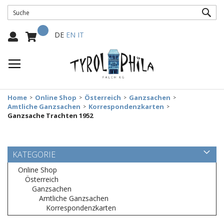
SUC
Mein Warenkorb
Select
DE
EN
IT
Language:
Home
Online Shop
Österreich
Ganzsachen
Amtliche Ganzsachen
Korrespondenzkarten
Ganzsache Trachten 1952
KATEGORIE
Online Shop
Österreich
Ganzsachen
Amtliche Ganzsachen
Korrespondenzkarten
Zum