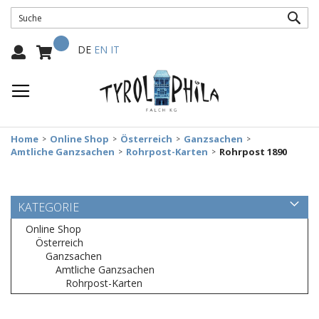
SUC
Mein Warenkorb
Select
DE
EN
IT
Language:
Home
Online Shop
Österreich
Ganzsachen
Amtliche Ganzsachen
Rohrpost-Karten
Rohrpost 1890
KATEGORIE
Online Shop
Österreich
Ganzsachen
Amtliche Ganzsachen
Rohrpost-Karten
Zum
Ende