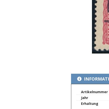
Zum
Anfang
INFORMAT
der
Bildergalerie
springen
Mehr
Artikelnummer
Informationen
Jahr
Erhaltung