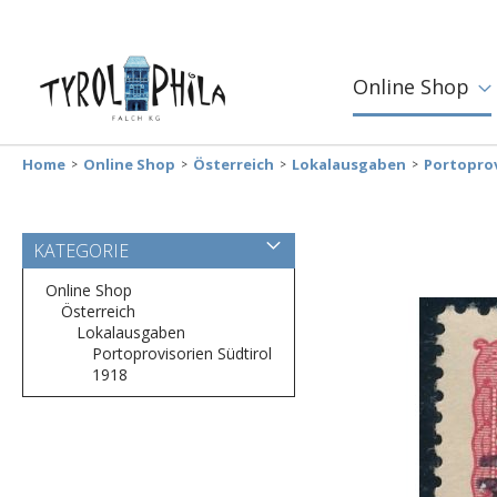
Online Shop
Home
Online Shop
Österreich
Lokalausgaben
Portoprov
Zum
KATEGORIE
Ende
der
Online Shop
Bildergalerie
Österreich
springen
Lokalausgaben
Portoprovisorien Südtirol
1918