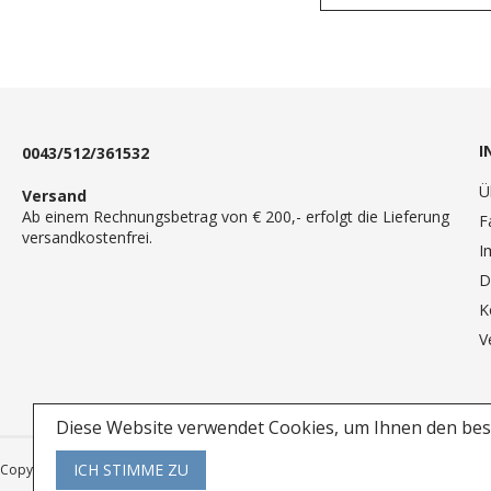
I
0043/512/361532
Ü
Versand
Ab einem Rechnungsbetrag von € 200,- erfolgt die Lieferung
F
versandkostenfrei.
I
D
K
V
Diese Website verwendet Cookies, um Ihnen den best
ICH STIMME ZU
Copyright