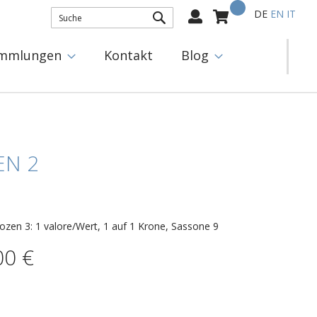
Mein Warenkorb
Select
DE
EN
IT
Language:
SUCHE
mmlungen
Kontakt
Blog
EN 2
zen 3: 1 valore/Wert, 1 auf 1 Krone, Sassone 9
00 €