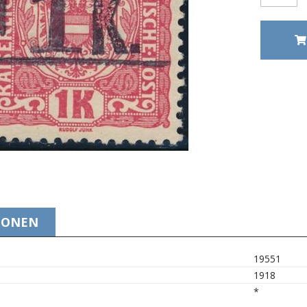
IONEN
19551
1918
*