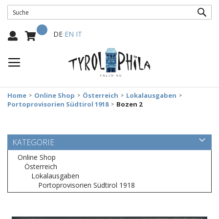
SUC
Mein Warenkorb
Select
DE
EN
IT
Language:
Home
Online Shop
Österreich
Lokalausgaben
Portoprovisorien Südtirol 1918
Bozen 2
KATEGORIE
Online Shop
Österreich
Lokalausgaben
Portoprovisorien Südtirol 1918
Zum
Ende
der