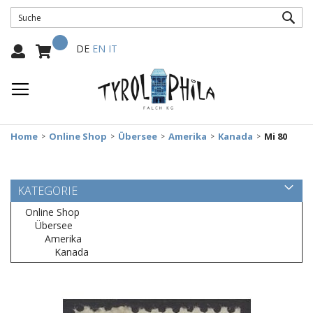
SUC
Mein Warenkorb
Select
DE
EN
IT
Language:
Home
Online Shop
Übersee
Amerika
Kanada
Mi 80
KATEGORIE
Online Shop
Übersee
Amerika
Kanada
Zum
Ende
der
Bildergalerie