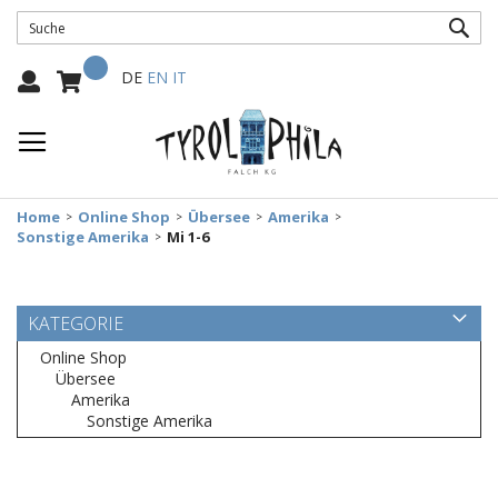
SUC
Mein Warenkorb
Select
DE
EN
IT
Language:
Home
Online Shop
Übersee
Amerika
Sonstige Amerika
Mi 1-6
KATEGORIE
Online Shop
Übersee
Amerika
Sonstige Amerika
Zum
Ende
der