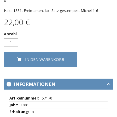
springen
o
Haiti: 1881, Freimarken, kpl. Satz gestempelt. Michel 1-6
22,00 €
Anzahl
IN DEN WARENKORB
INFORMATIONEN
Mehr
57170
Informationen
1881
o