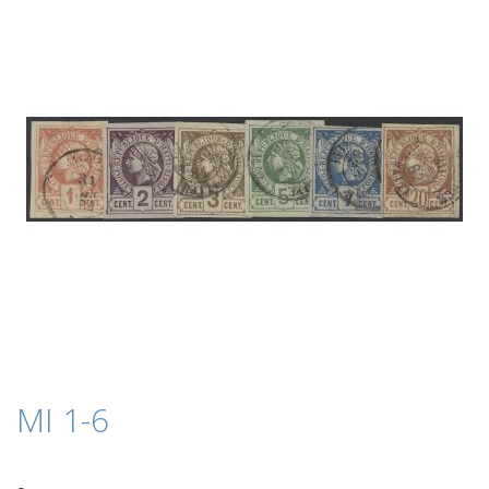
Bildergalerie
springen
Zum
MI 1-6
Anfang
der
Bildergalerie