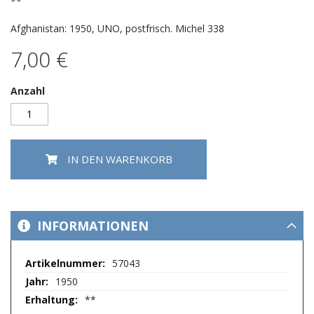
springen
**
Afghanistan: 1950, UNO, postfrisch. Michel 338
7,00 €
Anzahl
IN DEN WARENKORB
INFORMATIONEN
Mehr
57043
Informationen
1950
**