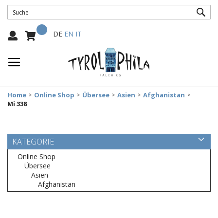
SUC
Mein Warenkorb
Select
DE
EN
IT
Language:
Home
Online Shop
Übersee
Asien
Afghanistan
Mi 338
KATEGORIE
Online Shop
Übersee
Asien
Afghanistan
Zum
Ende
der