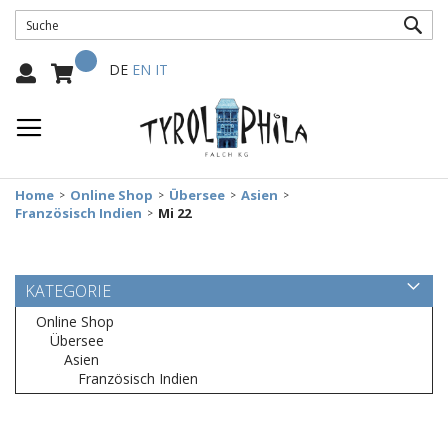
SUC
Mein Warenkorb
Select
DE
EN
IT
Language:
Home
Online Shop
Übersee
Asien
Französisch Indien
Mi 22
KATEGORIE
Online Shop
Übersee
Asien
Französisch Indien
Zum
Ende
der