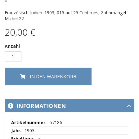
springen
o
Französisch-Indien: 1903, 015 auf 25 Centimes, Zahnmängel.
Michel 22
20,00 €
Anzahl
IN DEN WARENKORB
INFORMATIONEN
Mehr
57186
Informationen
1903
o