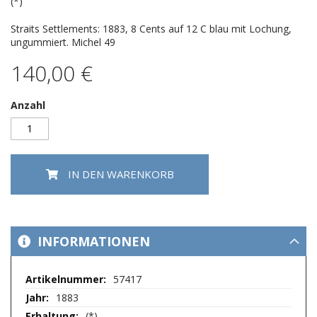
springen
(*)
Straits Settlements: 1883, 8 Cents auf 12 C blau mit Lochung,
ungummiert. Michel 49
140,00 €
Anzahl
IN DEN WARENKORB
INFORMATIONEN
Mehr
57417
Informationen
1883
(*)