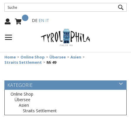
SUC
Mein Warenkorb
Select
DE
EN
IT
Language:
Home
Online Shop
Übersee
Asien
Straits Settlement
Mi 49
KATEGORIE
Online Shop
Übersee
Asien
Straits Settlement
Zum
Ende
der