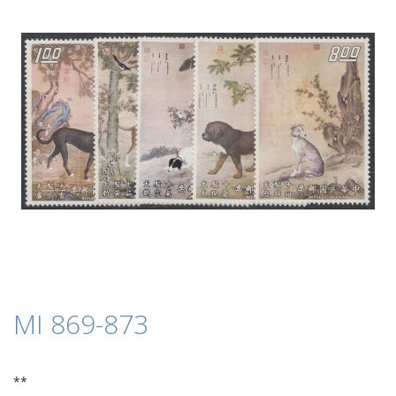
springen
Zum
MI 869-873
Anfang
der
Bildergalerie
springen
**