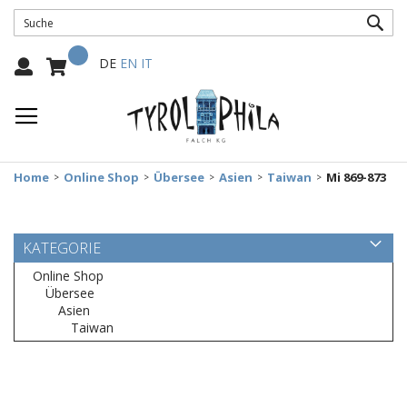
SUC
Mein Warenkorb
Select
DE
EN
IT
Language:
Home
Online Shop
Übersee
Asien
Taiwan
Mi 869-873
KATEGORIE
Online Shop
Übersee
Asien
Taiwan
Zum
Ende
der
Bildergalerie