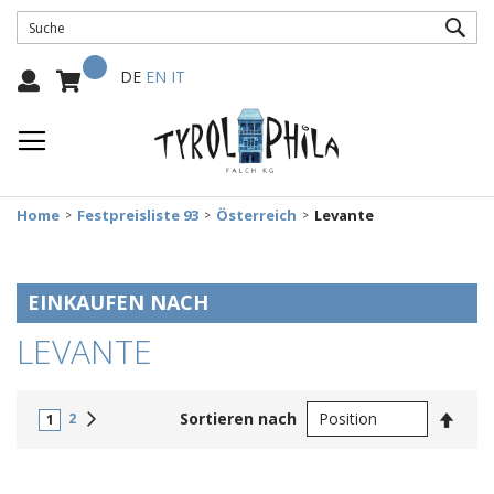
SUC
Mein Warenkorb
Select
DE
EN
IT
Language:
Home
Festpreisliste 93
Österreich
Levante
EINKAUFEN NACH
LEVANTE
In
Weiter
Sortieren nach
2
1
abste
Reihe