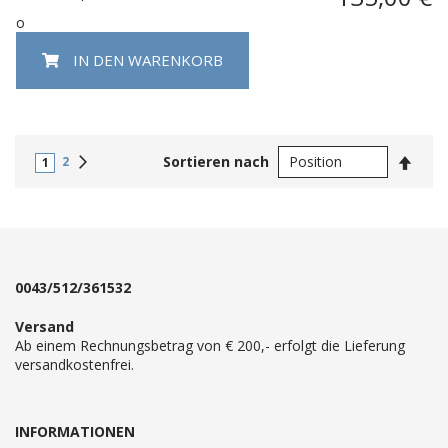
o
IN DEN WARENKORB
In
Weiter
Sortieren nach
2
1
abste
Reihe
0043/512/361532
Versand
Ab einem Rechnungsbetrag von € 200,- erfolgt die Lieferung
versandkostenfrei.
INFORMATIONEN