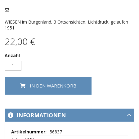
Bildergalerie
springen
WIESEN im Burgenland, 3 Ortsansichten, Lichtdruck, gelaufen
1951
22,00 €
Anzahl
IN DEN WARENKORB
INFORMATIONEN
Mehr
56837
Informationen