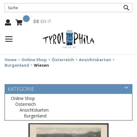
SUC
Mein Warenkorb
Select
DE
EN
IT
Language:
Home
Online Shop
Österreich
Ansichtskarten
Burgenland
Wiesen
KATEGORIE
Online Shop
Österreich
Ansichtskarten
Burgenland
Zum
Ende
der