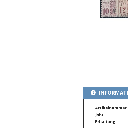
Zum
Anfang
INFORMAT
der
Bildergalerie
springen
Mehr
Artikelnummer
Informationen
Jahr
Erhaltung