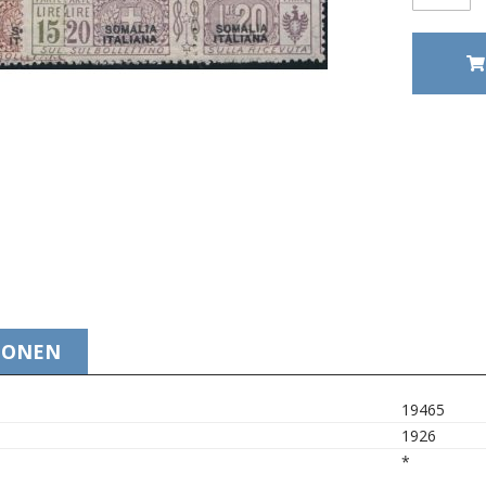
IONEN
19465
1926
*