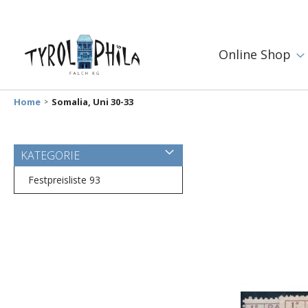
Online Shop
Home
Somalia, Uni 30-33
Zum
KATEGORIE
Ende
der
Festpreisliste 93
Bildergalerie
springen