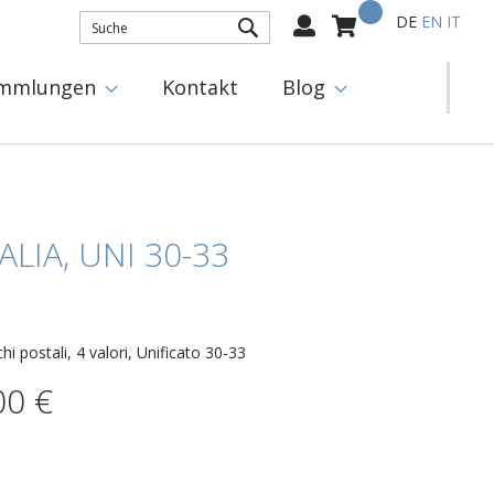
Mein Warenkorb
Select
DE
EN
IT
Language:
SUCHE
mmlungen
Kontakt
Blog
LIA, UNI 30-33
hi postali, 4 valori, Unificato 30-33
00 €