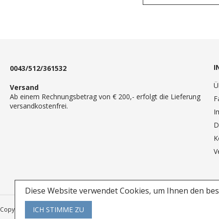
I
0043/512/361532
Ü
Versand
Ab einem Rechnungsbetrag von € 200,- erfolgt die Lieferung
F
versandkostenfrei.
I
D
K
V
Diese Website verwendet Cookies, um Ihnen den best
ICH STIMME ZU
Copyright