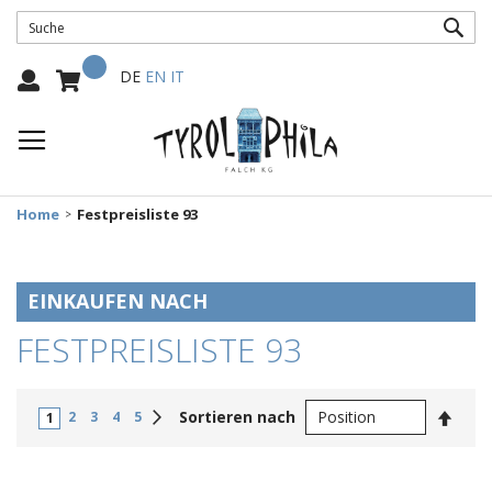
SUC
Mein Warenkorb
Select
DE
EN
IT
Language:
Home
Festpreisliste 93
EINKAUFEN NACH
FESTPREISLISTE 93
In
Weiter
Sortieren nach
2
3
4
5
1
abste
Reihe