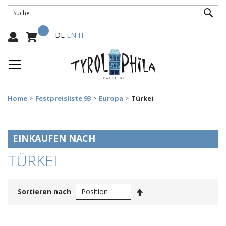
SUC
Mein Warenkorb
Select
DE
EN
IT
Language:
Home
Festpreisliste 93
Europa
Türkei
EINKAUFEN NACH
TÜRKEI
In
Sortieren nach
absteigender
Reihenfolge