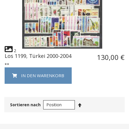
2
Los 1199, Türkei 2000-2004
130,00 €
**
IN DEN WARENKORB
In
Sortieren nach
absteigender
Reihenfolge