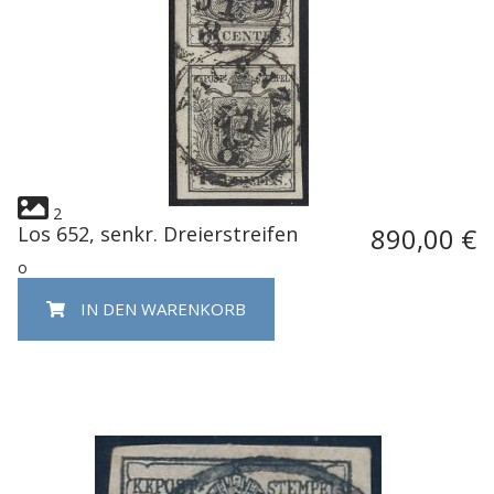
2
Los 652, senkr. Dreierstreifen
890,00 €
o
IN DEN WARENKORB