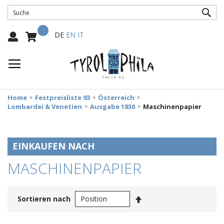
SUC
Mein Warenkorb
Select
DE
EN
IT
Language:
Home
Festpreisliste 93
Österreich
Lombardei & Venetien
Ausgabe 1850
Maschinenpapier
EINKAUFEN NACH
MASCHINENPAPIER
In
Sortieren nach
absteigender
Reihenfolge