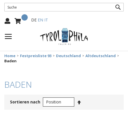
SUC
Mein Warenkorb
Select
DE
EN
IT
Language:
Home
Festpreisliste 93
Deutschland
Altdeutschland
Baden
BADEN
In
Sortieren nach
absteigender
Reihenfolge