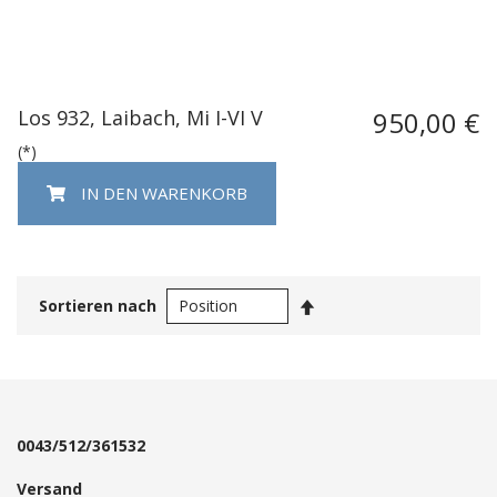
Los 932, Laibach, Mi I-VI V
950,00 €
(*)
IN DEN WARENKORB
In
Sortieren nach
absteigender
Reihenfolge
0043/512/361532
Versand