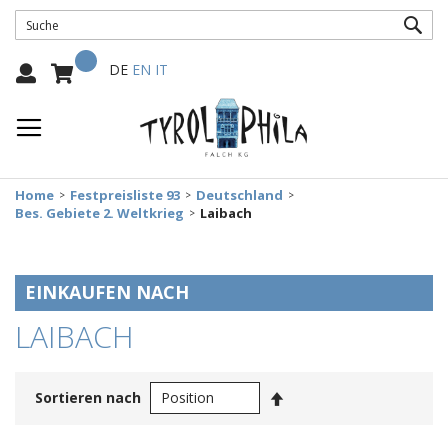
SUC
Mein Warenkorb
Select
DE
EN
IT
Language:
Home
Festpreisliste 93
Deutschland
Bes. Gebiete 2. Weltkrieg
Laibach
EINKAUFEN NACH
LAIBACH
In
Sortieren nach
absteigender
Reihenfolge