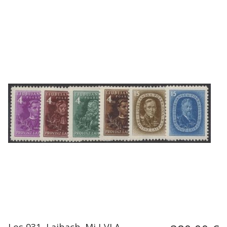
Los 931, Laibach, Mi I-VI A