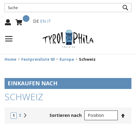
SUC
Mein Warenkorb
Select
DE
EN
IT
Language:
Home
Festpreisliste 93
Europa
Schweiz
EINKAUFEN NACH
SCHWEIZ
In
Weiter
Sortieren nach
2
1
abste
Reihe