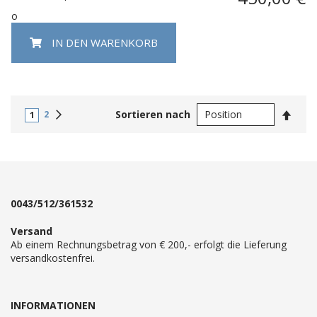
o
IN DEN WARENKORB
In
Weiter
Sortieren nach
2
1
abste
Reihe
0043/512/361532
Versand
Ab einem Rechnungsbetrag von € 200,- erfolgt die Lieferung
versandkostenfrei.
INFORMATIONEN