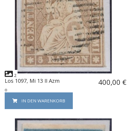
2
Los 1097, Mi 13 II Azm
400,00 €
o
IN DEN WARENKORB