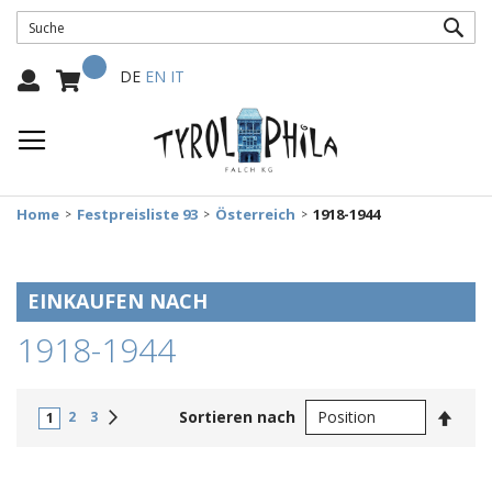
SUC
Mein Warenkorb
Select
DE
EN
IT
Language:
Home
Festpreisliste 93
Österreich
1918-1944
EINKAUFEN NACH
1918-1944
In
Weiter
Sortieren nach
2
3
1
abste
Reihe