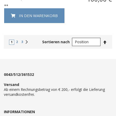
**
IN DEN WARENKORB
In
Weiter
Sortieren nach
2
3
1
abste
Reihe
0043/512/361532
Versand
Ab einem Rechnungsbetrag von € 200,- erfolgt die Lieferung
versandkostenfrei.
INFORMATIONEN