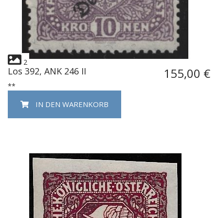
2
Los 392, ANK 246 II
155,00 €
**
IN DEN WARENKORB