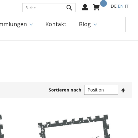
Mein Warenkorb
Select
DE
EN
IT
Language:
SUCHE
mmlungen
Kontakt
Blog
In
Sortieren nach
abste
Reihe