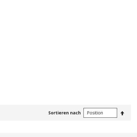
In
Sortieren nach
abste
Reihe