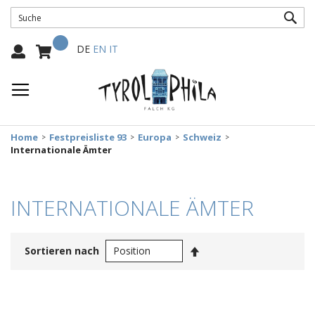
SUC
Mein Warenkorb
Select
DE
EN
IT
Language:
Home
Festpreisliste 93
Europa
Schweiz
Internationale Ämter
INTERNATIONALE ÄMTER
In
Sortieren nach
absteigender
Reihenfolge