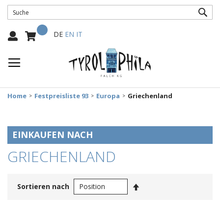
SUC
Mein Warenkorb
Select
DE
EN
IT
Language:
Home
Festpreisliste 93
Europa
Griechenland
EINKAUFEN NACH
GRIECHENLAND
In
Sortieren nach
absteigender
Reihenfolge