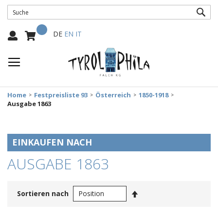
SUC
Mein Warenkorb
Select
DE
EN
IT
Language:
Home
Festpreisliste 93
Österreich
1850-1918
Ausgabe 1863
EINKAUFEN NACH
AUSGABE 1863
In
Sortieren nach
absteigender
Reihenfolge