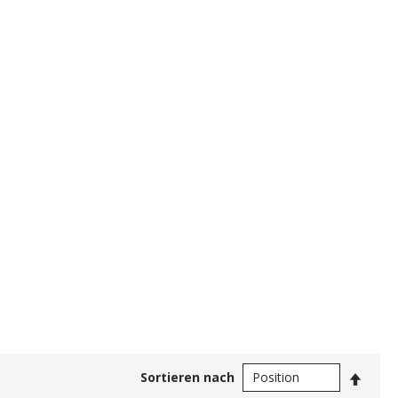
In
Sortieren nach
abste