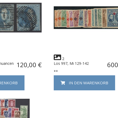
2
120,00 €
600
bnuancen
Los 997, Mi 129-142
**
ARENKORB
IN DEN WARENKORB