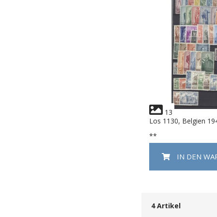
13
Los 1130, Belgien 19
**
IN DEN W
4
Artikel