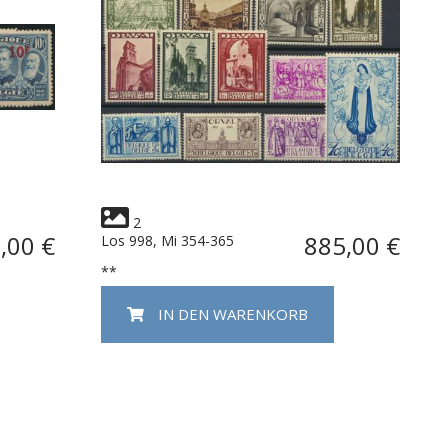
2
,00 €
885,00 €
Los 998, Mi 354-365
**
IN DEN WARENKORB