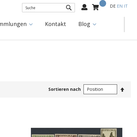
Mein Warenkorb
Select
DE
EN
IT
Language:
SUCHE
mmlungen
Kontakt
Blog
In
Sortieren nach
abste
Reihe