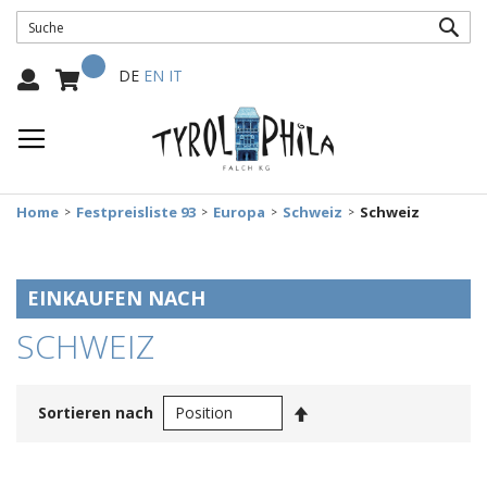
SUC
Mein Warenkorb
Select
DE
EN
IT
Language:
Home
Festpreisliste 93
Europa
Schweiz
Schweiz
EINKAUFEN NACH
SCHWEIZ
In
Sortieren nach
absteigender
Reihenfolge