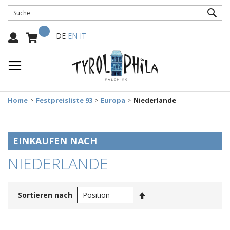
SUC
Mein Warenkorb
Select
DE
EN
IT
Language:
Home
Festpreisliste 93
Europa
Niederlande
EINKAUFEN NACH
NIEDERLANDE
In
Sortieren nach
absteigender
Reihenfolge