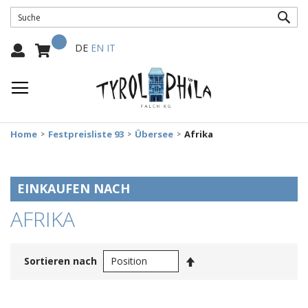
SUC
Mein Warenkorb
Select
DE
EN
IT
Language:
Home
Festpreisliste 93
Übersee
Afrika
EINKAUFEN NACH
AFRIKA
In
Sortieren nach
absteigender
Reihenfolge