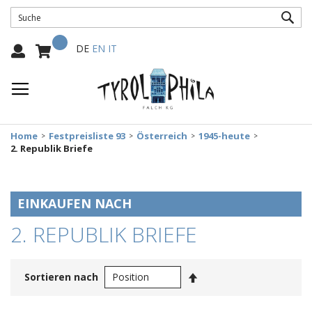
SUC
Mein Warenkorb
Select
DE
EN
IT
Language:
Home
Festpreisliste 93
Österreich
1945-heute
2. Republik Briefe
EINKAUFEN NACH
2. REPUBLIK BRIEFE
In
Sortieren nach
absteigender
Reihenfolge