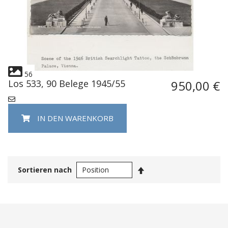
56
Los 533, 90 Belege 1945/55
950,00 €
IN DEN WARENKORB
In
Sortieren nach
absteigender
Reihenfolge