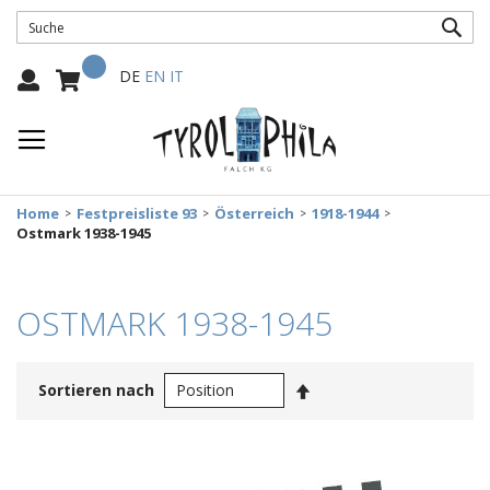
SUC
Mein Warenkorb
Select
DE
EN
IT
Language:
Home
Festpreisliste 93
Österreich
1918-1944
Ostmark 1938-1945
OSTMARK 1938-1945
In
Sortieren nach
absteigender
Reihenfolge