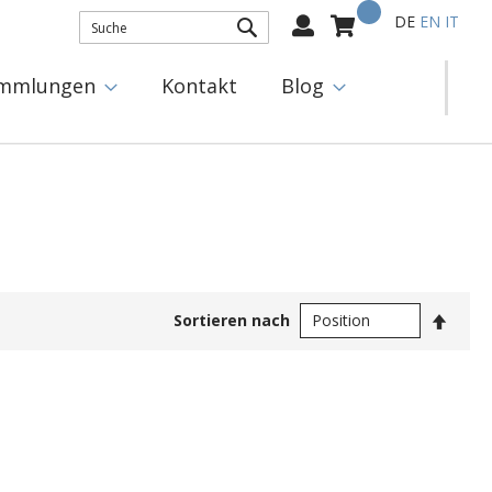
Mein Warenkorb
Select
DE
EN
IT
Language:
SUCHE
mmlungen
Kontakt
Blog
In
Sortieren nach
abste
Reihe