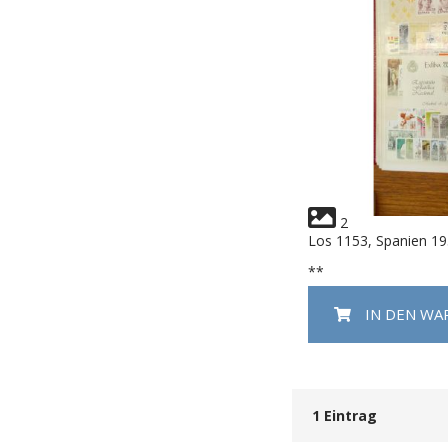
2
Los 1153, Spanien 1
**
IN DEN W
1
Eintrag