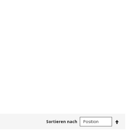
In
Sortieren nach
abste