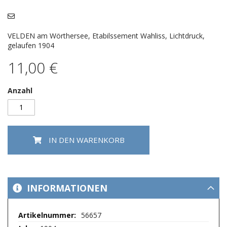
Bildergalerie
springen
VELDEN am Wörthersee, Etabilssement Wahliss, Lichtdruck,
gelaufen 1904
11,00 €
Anzahl
IN DEN WARENKORB
INFORMATIONEN
Mehr
56657
Informationen