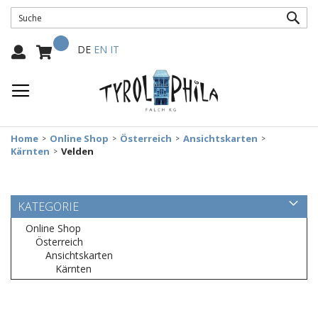
SUC
Mein Warenkorb
Select
DE
EN
IT
Language:
Home
Online Shop
Österreich
Ansichtskarten
Kärnten
Velden
KATEGORIE
Online Shop
Österreich
Ansichtskarten
Kärnten
Zum
Ende
der