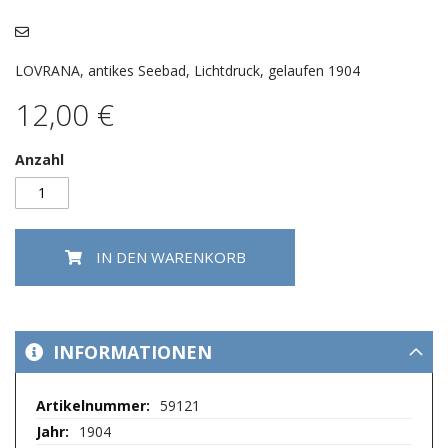
Bildergalerie
springen
LOVRANA, antikes Seebad, Lichtdruck, gelaufen 1904
12,00 €
Anzahl
IN DEN WARENKORB
INFORMATIONEN
Mehr
59121
Informationen
1904