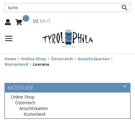
SUC
Mein Warenkorb
Select
DE
EN
IT
Language:
Home
Online Shop
Österreich
Ansichtskarten
Küstenland
Lovrana
KATEGORIE
Online Shop
Österreich
Ansichtskarten
Küstenland
Zum
Ende
der