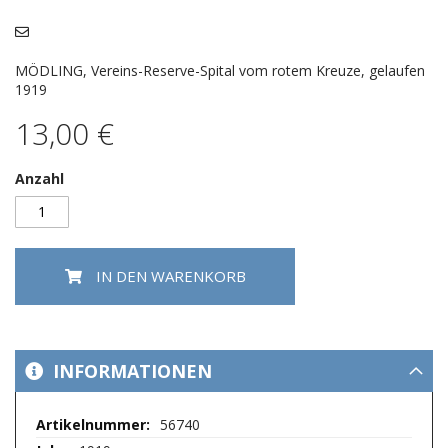
Bildergalerie
springen
MÖDLING, Vereins-Reserve-Spital vom rotem Kreuze, gelaufen
1919
13,00 €
Anzahl
IN DEN WARENKORB
INFORMATIONEN
Mehr
56740
Informationen