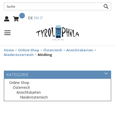
SUC
Mein Warenkorb
Select
DE
EN
IT
Language:
Home
Online Shop
Österreich
Ansichtskarten
Niederösterreich
Mödling
KATEGORIE
Online Shop
Österreich
Ansichtskarten
Niederösterreich
Zum
Ende
der