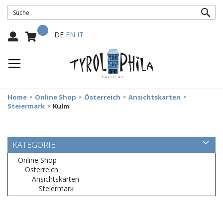
SUC
Mein Warenkorb
Select
DE
EN
IT
Language:
Home
Online Shop
Österreich
Ansichtskarten
Steiermark
Kulm
KATEGORIE
Online Shop
Österreich
Ansichtskarten
Steiermark
Zum
Ende
der