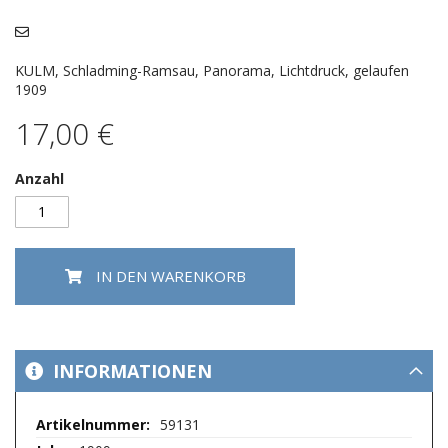
Bildergalerie
springen
KULM, Schladming-Ramsau, Panorama, Lichtdruck, gelaufen
1909
17,00 €
Anzahl
IN DEN WARENKORB
INFORMATIONEN
Mehr
59131
Informationen