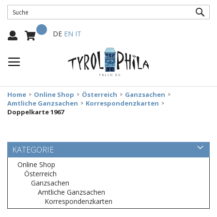
SUC
Mein Warenkorb
Select
DE
EN
IT
Language:
Home
Online Shop
Österreich
Ganzsachen
Amtliche Ganzsachen
Korrespondenzkarten
Doppelkarte 1967
KATEGORIE
Online Shop
Österreich
Ganzsachen
Amtliche Ganzsachen
Korrespondenzkarten
Zum