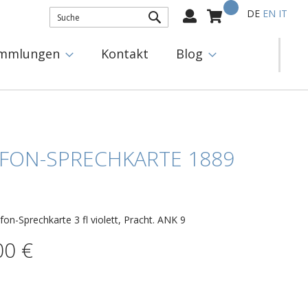
Mein Warenkorb
Select
DE
EN
IT
Language:
SUCHE
mmlungen
Kontakt
Blog
EFON-SPRECHKARTE 1889
fon-Sprechkarte 3 fl violett, Pracht. ANK 9
00 €