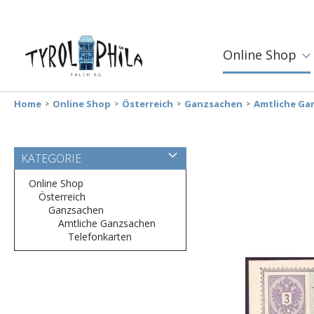
Online Shop
Home
Online Shop
Österreich
Ganzsachen
Amtliche Ga
Zum
KATEGORIE
Ende
der
Online Shop
Bildergalerie
Österreich
springen
Ganzsachen
Amtliche Ganzsachen
Telefonkarten