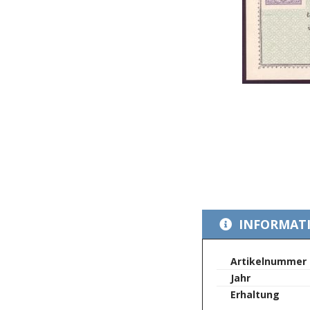
Zum
Anfang
INFORMAT
der
Bildergalerie
springen
Mehr
Artikelnummer
Informationen
Jahr
Erhaltung