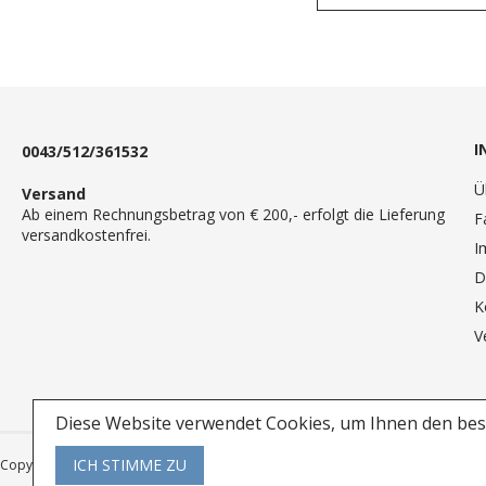
I
0043/512/361532
Ü
Versand
Ab einem Rechnungsbetrag von € 200,- erfolgt die Lieferung
F
versandkostenfrei.
I
D
K
V
Diese Website verwendet Cookies, um Ihnen den best
ICH STIMME ZU
Copyright